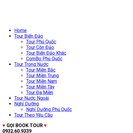
Home
Tour Biển Đảo
Tour Phú Quốc
Tour Côn Đảo
Tour Biển Đảo Khác
ComBo Phú Quốc
Tour Trong Nước
Tour Miền Bắc
Tour Miền Trung
Tour Miền Nam
Tour Miền Tây
Tour Đa Miền
Tour Nước Ngoài
Nghỉ Dưỡng
Nghỉ Dưỡng Phú Quốc
Tour Theo Yêu Cầu
♥
GỌI BOOK TOUR
♥
0932.60.9339