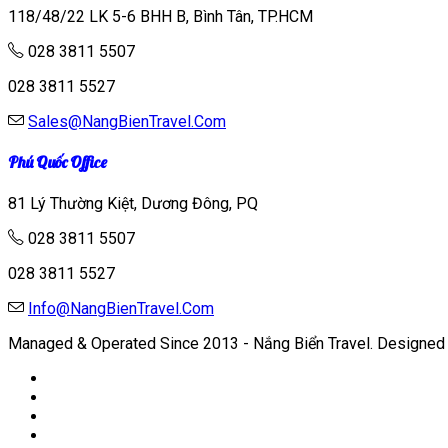
118/48/22 LK 5-6 BHH B, Bình Tân, TP.HCM
028 3811 5507
028 3811 5527
Sales@NangBienTravel.Com
Phú Quốc Office
81 Lý Thường Kiệt, Dương Đông, PQ
028 3811 5507
028 3811 5527
Info@NangBienTravel.Com
Managed & Operated Since 2013 - Nắng Biển Travel.
Designed 