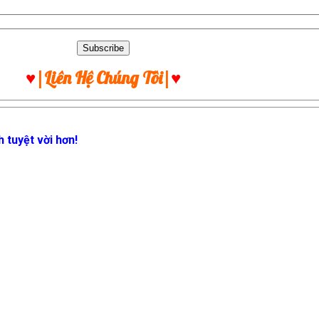
♥
|Liên Hệ Chúng Tôi|
♥
 tuyệt vời hơn!