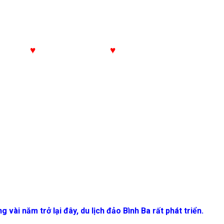
♥
Chọn Tour Yêu Thích
♥
ài năm trở lại đây, du lịch đảo Bình Ba rất phát triển.