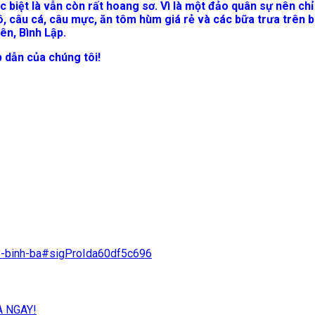
ặc biệt là vẫn còn rất hoang sơ. Vì là một đảo quân sự nên c
, câu cá, câu mực, ăn tôm hùm giá rẻ và các bữa trưa trên bè
ên, Bình Lập.
 dẫn của chúng tôi!
8-binh-ba#sigProIda60df5c696
 NGAY!