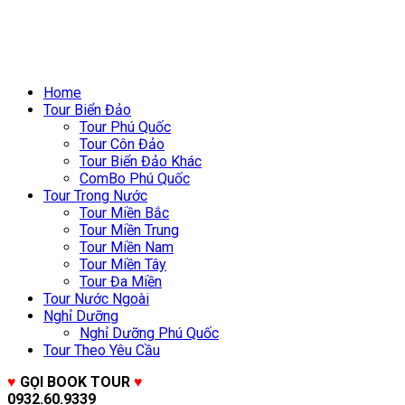
Home
Tour Biển Đảo
Tour Phú Quốc
Tour Côn Đảo
Tour Biển Đảo Khác
ComBo Phú Quốc
Tour Trong Nước
Tour Miền Bắc
Tour Miền Trung
Tour Miền Nam
Tour Miền Tây
Tour Đa Miền
Tour Nước Ngoài
Nghỉ Dưỡng
Nghỉ Dưỡng Phú Quốc
Tour Theo Yêu Cầu
♥
GỌI BOOK TOUR
♥
0932.60.9339