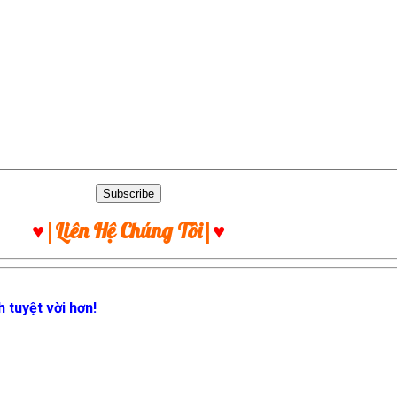
♥
|Liên Hệ Chúng Tôi|
♥
 tuyệt vời hơn!