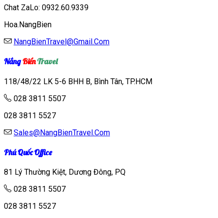
Chat ZaLo: 0932.60.9339
Hoa.NangBien
NangBienTravel@Gmail.Com
Nắng
Biển
Travel
118/48/22 LK 5-6 BHH B, Bình Tân, TP.HCM
028 3811 5507
028 3811 5527
Sales@NangBienTravel.Com
Phú Quốc Office
81 Lý Thường Kiệt, Dương Đông, PQ
028 3811 5507
028 3811 5527