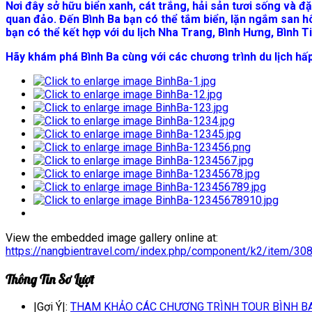
Nơi đây sở hữu biển xanh, cát trắng, hải sản tươi sống và đ
quan đảo. Đến Bình Ba bạn có thể tắm biển, lặn ngắm san hô
bạn có thể kết hợp với du lịch Nha Trang, Bình Hưng, Bình Ti
Hãy khám phá Bình Ba cùng với các chương trình du lịch hấp
View the embedded image gallery online at:
https://nangbientravel.com/index.php/component/k2/item/30
Thông Tin Sơ Lượt
|Gợi Ý|:
THAM KHẢO CÁC CHƯƠNG TRÌNH TOUR BÌNH BA