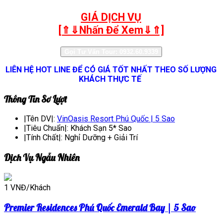
GIÁ DỊCH VỤ
[⇑⇓Nhấn Để Xem⇓⇑]
Gọi Tư Vấn Tour: 0932.60.9339
LIÊN HỆ HOT LINE ĐỂ CÓ GIÁ TỐT NHẤT THEO SỐ LƯỢNG
KHÁCH THỰC TẾ
Thông Tin Sơ Lượt
|Tên DV|:
VinOasis Resort Phú Quốc | 5 Sao
|Tiêu Chuẩn|:
Khách Sạn 5* Sao
|Tính Chất|:
Nghỉ Dưỡng + Giải Trí
Dịch Vụ Ngẫu Nhiên
1 VNĐ/Khách
Premier Residences Phú Quốc Emerald Bay | 5 Sao