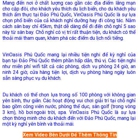
Mang đến nơi ở chất lượng cao gần các địa điểm lãng mạn
cho cặp đôi, cho khách yêu thích du lịch biển, cho du khách yêu
thích ẩm thực tại Đảo Phú Quốc, VinOasis Phú Quốc là sự lựa
chọn phổ biến của cả khách nghỉ dưỡng hay đi công tác. Nằm
cách sân bay chỉ 45km, thật dễ dàng để đi đến chỗ nghỉ 5 sao
này từ sân bay. Chỗ nghỉ có vị trí rất thuận tiện, du khách có thể
thoải mái tham quan, khám phá các điểm du lịch nổi tiếng.
VinOasis Phú Quốc mang lại nhiều tiện nghi để kỳ nghỉ của
bạn tại Đảo Phú Quốc thêm phần hấp dẫn, thú vị. Các tiện nghi
như miễn phí wifi tất cả các phòng, dịch vụ phòng 24 giờ, an
ninh 24 giờ, cửa hàng tiện lợi, dịch vụ phòng hàng ngày luôn
sẵn sàng phục vụ du khách.
Du khách có thể chọn lựa trong số 100 phòng với không gian
yên bình, thư giãn. Các hoạt động vui chơi giải trí tại chỗ nghỉ
bao gồm công viên nước, phòng thể dục, sân golf (trong vòng
3 km), hồ bơi ngoài trời, spa. VinOasis Phú Quốc là sự lựa
chọn thông minh cho du khách đến với Đảo Phú Quốc, mang lại
một kỳ nghỉ yên bình và thoải mái.
Xem Video Bên Dưới Để Thêm Thông Tin