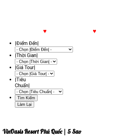
♥
Chọn Tour Yêu Thích
♥
|Điểm Đến|
|Thời Gian|
|Giá Tour|
|Tiêu
Chuẩn|
VinOasis Resort Phú Quốc | 5 Sao