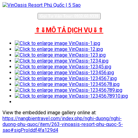
Gọi Tư Vấn Tour: 0932.60.9339
⇑⇓MÔ TẢ DỊCH VỤ⇓⇑
View the embedded image gallery online at:
https://nangbientravel.com/index.php/nghi-duong/nghi-
duong-phu-quoc/item/263-vinoasis-resort-phu-quoc-5-
sao#sigProIddf4fa129d4