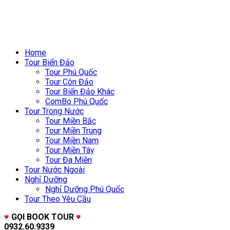
Home
Tour Biển Đảo
Tour Phú Quốc
Tour Côn Đảo
Tour Biển Đảo Khác
ComBo Phú Quốc
Tour Trong Nước
Tour Miền Bắc
Tour Miền Trung
Tour Miền Nam
Tour Miền Tây
Tour Đa Miền
Tour Nước Ngoài
Nghỉ Dưỡng
Nghỉ Dưỡng Phú Quốc
Tour Theo Yêu Cầu
♥
GỌI BOOK TOUR
♥
0932.60.9339