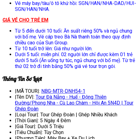
Vé máy bay/tàu/ô tô khứ hồi: SGN/HAN/NHA-DAD/HUI-
SGN/HAN/NHA.
GIÁ VÉ CHO TRẺ EM
Từ 5 đến dưới 10 tuổi: Ăn suất riêng 50% và ngủ chung
với bố mẹ. Vé cáp treo Bà Nà thanh toán theo quy định
chiều cao của Sun Group.
Từ 10 tuổi trở lên: Giá như người lớn.
Dưới 5 tuổi: miễn phí. 02 người lớn chỉ được kèm 01 trẻ
dưới 5 tuổi (Ăn uống tự túc, ngủ chung với bố mẹ). Từ trẻ
thứ 02 trở đi tính bằng 50% giá vé tour trọn gói.
Thông Tin Sơ Lượt
|MÃ TOUR|:
NBG-MTR-DNH54-1
|Tên DV|:
Tour Đà Nẵng - Huế - Động Thiên
Đường/Phong Nha - Cù Lao Chàm - Hội An 5N4D | Tour
Ghép Đoàn
|Loại Tour|:
Tour Ghép Đoàn | Ghép Nhiều Khách
|Thời Gian|:
5 Ngày 4 Đêm
|Giá Tour|:
Dưới 5 Triệu
|Tiêu Chuẩn|:
Tùy Chọn
|Phương Tiện|:
Máy Bay + Xe Du Lịch