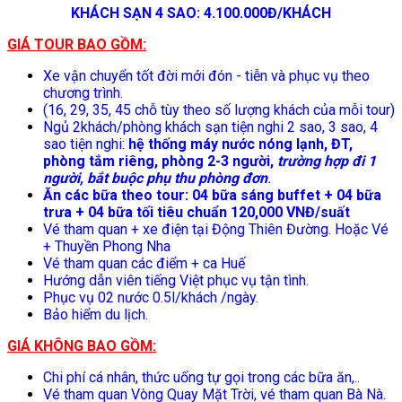
KHÁCH SẠN 4 SAO: 4.100.000Đ/KHÁCH
GIÁ TOUR BAO GỒM:
Xe vận chuyển tốt đời mới đón - tiễn và phục vụ theo
chương trình.
(16, 29, 35, 45 chỗ tùy theo số lượng khách của mỗi tour)
Ngủ 2khách/phòng khách sạn tiện nghi 2 sao, 3 sao, 4
sao tiện nghi:
hệ thống máy nước nóng lạnh, ĐT,
phòng tắm riêng, phòng 2-3 người,
trường hợp đi 1
người, bắt buộc phụ thu phòng đơn
.
Ăn các bữa theo tour: 04 bữa sáng buffet + 04 bữa
trưa + 04 bữa tối tiêu chuẩn 120,000 VNĐ/suất
Vé tham quan + xe điện tại Động Thiên Đường. Hoặc Vé
+ Thuyền Phong Nha
Vé tham quan các điểm + ca Huế
Hướng dẫn viên tiếng Việt phục vụ tận tình.
Phục vụ 02 nước 0.5l/khách /ngày.
Bảo hiểm du lịch.
GIÁ KHÔNG BAO GỒM:
Chi phí cá nhân, thức uống tự gọi trong các bữa ăn,..
Vé tham quan Vòng Quay Mặt Trời, vé tham quan Bà Nà.