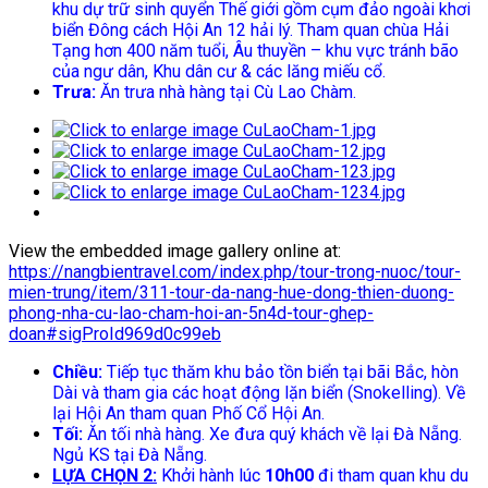
khu dự trữ sinh quyển Thế giới gồm cụm đảo ngoài khơi
biển Đông cách Hội An 12 hải lý. Tham quan chùa Hải
Tạng hơn 400 năm tuổi, Âu thuyền – khu vực tránh bão
của ngư dân, Khu dân cư & các lăng miếu cổ.
Trưa:
Ăn trưa nhà hàng tại Cù Lao Chàm.
View the embedded image gallery online at:
https://nangbientravel.com/index.php/tour-trong-nuoc/tour-
mien-trung/item/311-tour-da-nang-hue-dong-thien-duong-
phong-nha-cu-lao-cham-hoi-an-5n4d-tour-ghep-
doan#sigProId969d0c99eb
Chiều:
Tiếp tục thăm khu bảo tồn biển tại bãi Bắc, hòn
Dài và tham gia các hoạt động lặn biển (Snokelling). Về
lại Hội An tham quan Phố Cổ Hội An.
Tối:
Ăn tối nhà hàng. Xe đưa quý khách về lại Đà Nẵng.
Ngủ KS tại Đà Nẵng.
LỰA CHỌN 2
:
Khởi hành lúc
10h00
đi tham quan khu du