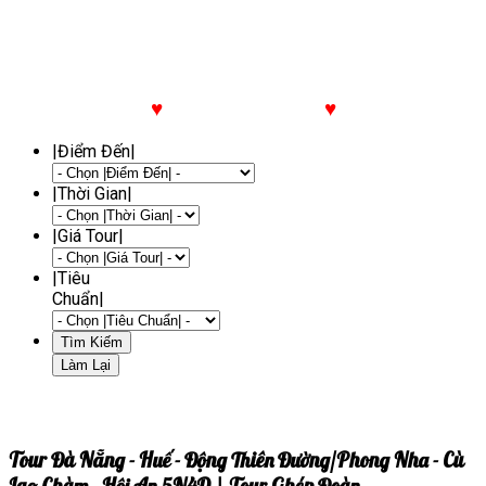
♥
Chọn Tour Yêu Thích
♥
|Điểm Đến|
|Thời Gian|
|Giá Tour|
|Tiêu
Chuẩn|
Tour Đà Nẵng - Huế - Động Thiên Đường/Phong Nha - Cù