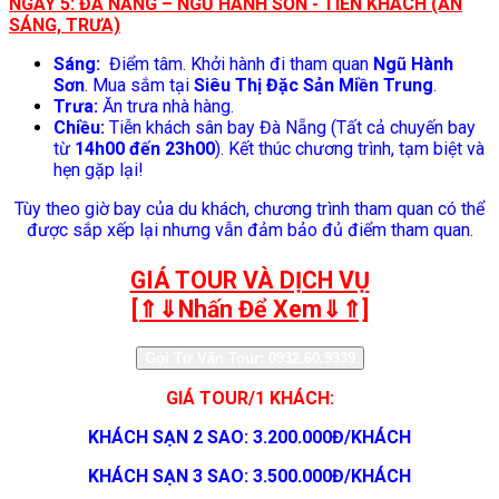
NGÀY 5: ĐÀ NẴNG – NGŨ HÀNH SƠN - TIỄN KHÁCH (ĂN
SÁNG, TRƯA)
Sáng:
Điểm tâm. Khởi hành đi tham quan
Ngũ Hành
Sơn
. Mua sắm tại
Siêu Thị Đặc Sản Miền Trung
.
Trưa:
Ăn trưa nhà hàng.
Chiều:
Tiễn khách sân bay Đà Nẵng (Tất cả chuyến bay
từ
14h00 đến 23h00
). Kết thúc chương trình, tạm biệt và
hẹn gặp lại!
Tùy theo giờ bay của du khách, chương trình tham quan có thể
được sắp xếp lại nhưng vẫn đảm bảo đủ điểm tham quan.
GIÁ TOUR VÀ DỊCH VỤ
[⇑⇓Nhấn Để Xem⇓⇑]
Gọi Tư Vấn Tour: 0932.60.9339
GIÁ TOUR/1 KHÁCH:
KHÁCH SẠN 2 SAO: 3.200.000Đ/KHÁCH
KHÁCH SẠN 3 SAO: 3.500.000Đ/KHÁCH