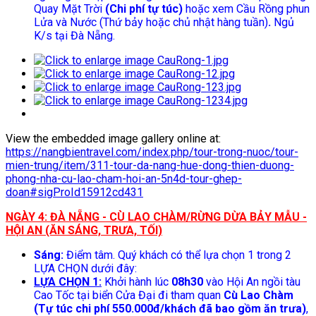
Quay Mặt Trời
(Chi phí tự túc)
hoặc xem Cầu Rồng phun
Lửa và Nước (Thứ bảy hoặc chủ nhật hàng tuần)
.
Ngủ
K/s tại Đà Nẵng.
View the embedded image gallery online at:
https://nangbientravel.com/index.php/tour-trong-nuoc/tour-
mien-trung/item/311-tour-da-nang-hue-dong-thien-duong-
phong-nha-cu-lao-cham-hoi-an-5n4d-tour-ghep-
doan#sigProId15912cd431
NGÀY 4: ĐÀ NẴNG - CÙ LAO CHÀM/RỪNG DỪA BẢY MẪU -
HỘI AN (ĂN SÁNG, TRƯA, TỐI)
Sáng:
Điểm tâm. Quý khách có thể lựa chọn 1 trong 2
LỰA CHỌN dưới đây:
LỰA
CHỌN 1
:
Khởi hành lúc
08h30
vào Hội An ngồi tàu
Cao Tốc tại biển Cửa Đại đi tham quan
Cù Lao Chàm
(Tự túc chi phí 550.000đ/khách đã bao gồm ăn trưa)
,