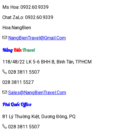
Ms Hoa:
0932.60.9339
Chat ZaLo: 0932.60.9339
Hoa.NangBien
NangBienTravel@Gmail.Com
Nắng
Biển
Travel
118/48/22 LK 5-6 BHH B, Bình Tân, TP.HCM
028 3811 5507
028 3811 5527
Sales@NangBienTravel.Com
Phú Quốc Office
81 Lý Thường Kiệt, Dương Đông, PQ
028 3811 5507