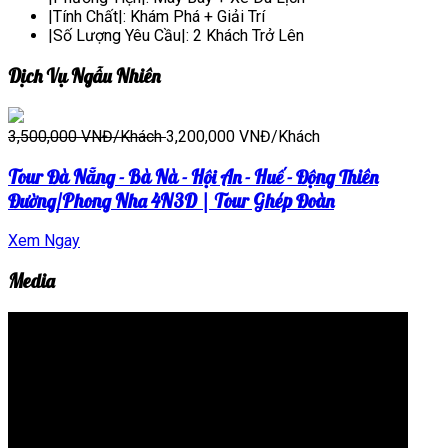
|Tính Chất|:
Khám Phá + Giải Trí
|Số Lượng Yêu Cầu|:
2 Khách Trở Lên
Dịch Vụ Ngẫu Nhiên
3,500,000 VNĐ/Khách
3,200,000 VNĐ/Khách
Tour Đà Nẵng - Bà Nà - Hội An - Huế - Động Thiên
Đường/Phong Nha 4N3D | Tour Ghép Đoàn
Xem Ngay
Media