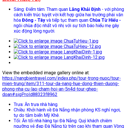
Sáng: Điểm tâm. Tham quan
Lăng Khải Định
- với phòng
cách kiến trúc tuyệt vời kết hợp giữa hai trường phái văn
hóa
Đông - Tây
và tiếp tục tham quan
Chùa Từ Hiếu -
ngôi chùa độc nhất vô nhị với sự tích báo hiếu mẹ gây
xúc động lòng người.
View the embedded image gallery online at:
https://nangbientravel.com/index.php/tour-trong-nuoc/tour-
mien-trung/item/311-tour-da-nang-hue-dong-thien-duong-
phong-nha-cu-lao-cham-hoi-an-5n4d-tour-ghep-
doan#sigProId88323f8962
Trưa: Ăn trưa nhà hàng.
Chiều: Khởi hành về Đà Nẵng nhận phòng KS nghỉ ngơi,
tự do tắm biển Mỹ Khê.
Tối: Ăn tối nhà hàng tại Đà Nẵng. Quý khách chiêm
ngưỡng vẻ đẹp Đà Nẵng từ trên cao khi tham quan Vòng