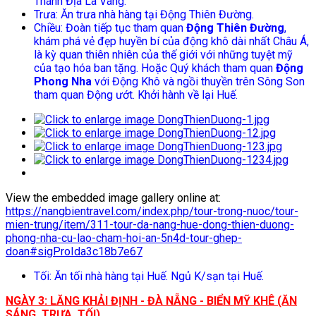
Thánh Địa La Vang.
Trưa: Ăn trưa nhà hàng tại Động Thiên Đường.
Chiều: Đoàn tiếp tục tham quan
Động Thiên Đường
,
khám phá vẻ đẹp huyền bí của động khô dài nhất Châu Á,
là kỳ quan thiên nhiên của thế giới với những tuyệt mỹ
của tạo hóa ban tặng. Hoặc Quý khách tham quan
Động
Phong Nha
với Động Khô và ngồi thuyền trên Sông Son
tham quan Động ướt. Khởi hành về lại Huế.
View the embedded image gallery online at:
https://nangbientravel.com/index.php/tour-trong-nuoc/tour-
mien-trung/item/311-tour-da-nang-hue-dong-thien-duong-
phong-nha-cu-lao-cham-hoi-an-5n4d-tour-ghep-
doan#sigProIda3c18b7e67
Tối: Ăn tối nhà hàng tại Huế. Ngủ K/sạn tại Huế.
NGÀY 3: LĂNG KHẢI ĐỊNH - ĐÀ NẴNG - BIỂN MỸ KHÊ (ĂN
SÁNG, TRƯA, TỐI)