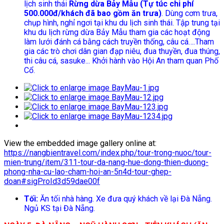
lịch sinh thái
Rừng dừa Bảy Mẫu (Tự túc chi phí
500.000đ/khách đã bao gồm ăn trưa)
. Dùng cơm trưa,
chụp hình, nghỉ ngơi tại khu du lịch sinh thái. Tập trung tại
khu du lịch rừng dừa Bảy Mẫu tham gia các hoạt động
làm lưới đánh cá bằng cách truyền thống, câu cá….Tham
gia các trò chơi dân gian đạp niêu, đua thuyền, đua thúng,
thi câu cá, sasuke... Khởi hành vào Hội An tham quan Phố
Cổ.
View the embedded image gallery online at:
https://nangbientravel.com/index.php/tour-trong-nuoc/tour-
mien-trung/item/311-tour-da-nang-hue-dong-thien-duong-
phong-nha-cu-lao-cham-hoi-an-5n4d-tour-ghep-
doan#sigProId3d59dae00f
Tối:
Ăn tối nhà hàng. Xe đưa quý khách về lại Đà Nẵng.
Ngủ KS tại Đà Nẵng.