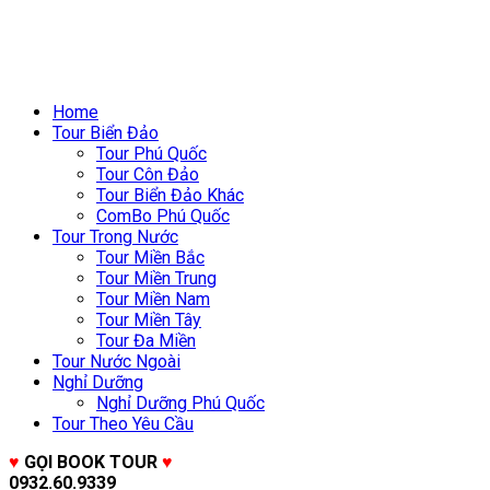
Home
Tour Biển Đảo
Tour Phú Quốc
Tour Côn Đảo
Tour Biển Đảo Khác
ComBo Phú Quốc
Tour Trong Nước
Tour Miền Bắc
Tour Miền Trung
Tour Miền Nam
Tour Miền Tây
Tour Đa Miền
Tour Nước Ngoài
Nghỉ Dưỡng
Nghỉ Dưỡng Phú Quốc
Tour Theo Yêu Cầu
♥
GỌI BOOK TOUR
♥
0932.60.9339