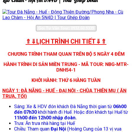
Lao Chàm - Hội An 5N4D | Tour Ghép Đoàn
Gọi Tư Vấn Tour: 0932.60.9339
⇑⇓LỊCH TRÌNH CHI TIẾT⇓⇑
CHƯƠNG TRÌNH THAM QUAN TRÊN BỘ 5 NGÀY 4 ĐÊM
HÀNH TRÌNH DI SẢN MIỀN TRUNG - MÃ TOUR: NBG-MTR-
DNH54-1
KHỞI HÀNH: THỨ 6 HÀNG TUẦN
NGÀY 1: ĐÀ NẴNG - HUẾ - ĐẠI NỘI - CHÙA THIÊN MỤ ( ĂN
TRƯA, TỐI)
Sáng: Xe & HDV đón khách Đà Nẵng thời gian từ
06h00
đến 07h30
khởi hành đi Huế. Hoặc đón khách tại Huế từ
11h00 đến 12h00 nhập đoàn.
Trưa: Ăn trưa nhà hàng tại Huế
Chiều: Tham quan
Đại Nội
(Hoàng Cung của 13 vị vua