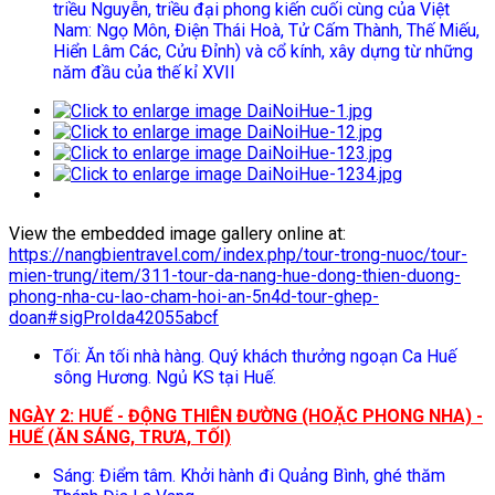
triều Nguyễn, triều đại phong kiến cuối cùng của Việt
Nam: Ngọ Môn, Điện Thái Hoà, Tử Cấm Thành, Thế Miếu,
Hiển Lâm Các, Cửu Đỉnh) và cổ kính, xây dựng từ những
năm đầu của thế kỉ XVII
View the embedded image gallery online at:
https://nangbientravel.com/index.php/tour-trong-nuoc/tour-
mien-trung/item/311-tour-da-nang-hue-dong-thien-duong-
phong-nha-cu-lao-cham-hoi-an-5n4d-tour-ghep-
doan#sigProIda42055abcf
Tối: Ăn tối nhà hàng. Quý khách thưởng ngoạn Ca Huế
sông Hương. Ngủ KS tại Huế.
NGÀY 2: HUẾ - ĐỘNG THIÊN ĐƯỜNG (HOẶC PHONG NHA) -
HUẾ (ĂN SÁNG, TRƯA, TỐI)
Sáng: Điểm tâm. Khởi hành đi Quảng Bình, ghé thăm